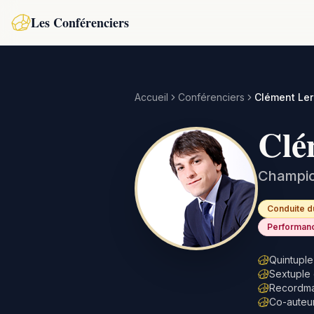
Les Conférenciers
Accueil
Conférenciers
Clément Le
Clé
Champio
Conduite 
Performanc
Quintuple
Sextuple 
Recordman
Co-auteur