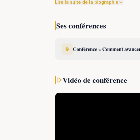
Lire la suite de la biographie
Ses conférences
Conférence « Comment avancer e
Né en 1988, Clément Leroy est un
cycl
épreuves très singulières. Ce
grand sp
champion du monde des coursiers à
Vidéo de conférence
champion en marche arrière. En passant
roues, il est même devenu
recordman
Clément Leroy est également titulaire 
cognitive. Globe-trotteur, il a voyagé s
d’équilibre! Riche de ses exploits spor
et de sa solide formation en psycholog
sur le dépassement de soi et la motivati