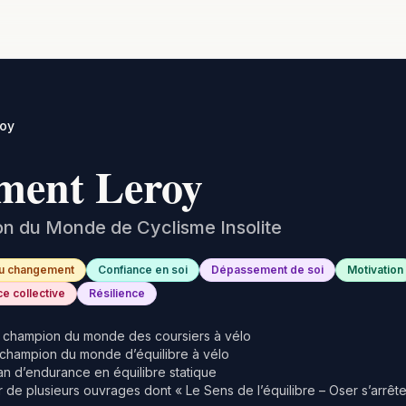
roy
ment Leroy
n du Monde de Cyclisme Insolite
du changement
Confiance en soi
Dépassement de soi
Motivation
e collective
Résilience
 champion du monde des coursiers à vélo
champion du monde d’équilibre à vélo
 d’endurance en équilibre statique
 de plusieurs ouvrages dont « Le Sens de l’équilibre – Oser s’arrêt