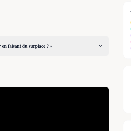
n faisant du surplace ? »
iste surdoué et passionné
qui s’est illustré dans des
ortif français
a maintes fois remporté le titre de
 vélo
, de
champion d’équilibre à vélo
et de
 plus de 24 heures en équilibre statique sur son deux-
 mondial
dans cette discipline.
de diplômes en psychologie du travail et psychologie
ur les quatre continents en offrant des spectacles
tifs, de ses nombreuses rencontres à travers le monde
ie, Clément Leroy est également l’auteur d’un ouvrage
on « Le Sens de l’équilibre – Oser s’arrêter pour mieux