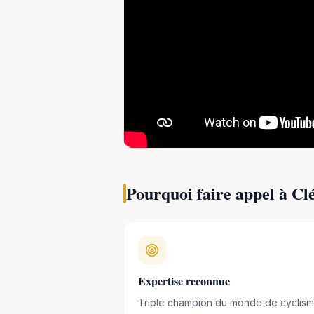
réussir » aux Éditions Decitre.
Conférencier atypique, Clément Leroy i
roues,
lors de conférences inspiran
notamment à la performance, la confiance,
Pourquoi faire appel à
Cl
Expertise reconnue
Triple champion du monde de cyclis