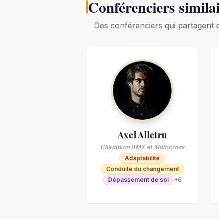
Conférenciers simila
Des conférenciers qui partagen
Axel Alletru
Champion BMX et Motocross
Adaptabilité
Conduite du changement
Dépassement de soi
+
6