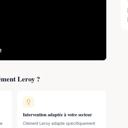
ntervient en équilibre sur son compagnon à deux-
tes et marquantes s
ur des thématiques liées
 la motivation, l’adaptabilité et la résilience.
ément Leroy
?
Intervention adaptée à votre secteur
me
Clément Leroy adapte spécifiquement