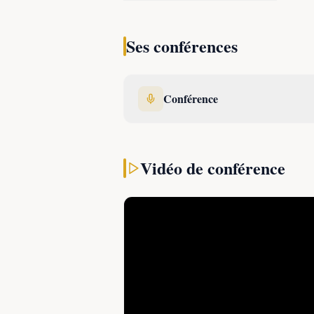
Ses conférences
autonomie complète,
Matthieu Tordeur
Conférence
explorateur au monde à rallier le pôl
Cet exploit lui vaut une inscription 
majeure dans l'histoire de l'exploration 
Vidéo de conférence
Son parcours est également marqué par
monde en 4L consacré à la promotion d
vélo, une traversée de l'océan Atlantiqu
du Sahara, des expéditions au Groenland
passage du Nord-Ouest canadien.
Au-delà de l'aventure, Matthieu Tord
sensibilisation aux enjeux environ