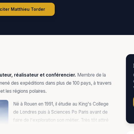
iciter
Matthieu Torder
uteur, réalisateur et conférencier.
Membre de la
 mené des expéditions dans plus de 100 pays, à travers
t les régions polaires.
Né à Rouen en 1991, il étudie au King's College
de Londres puis à Sciences Po Paris avant de
faire de l'exploration son métier. Très tôt attiré
par les grands espaces, il multiplie les