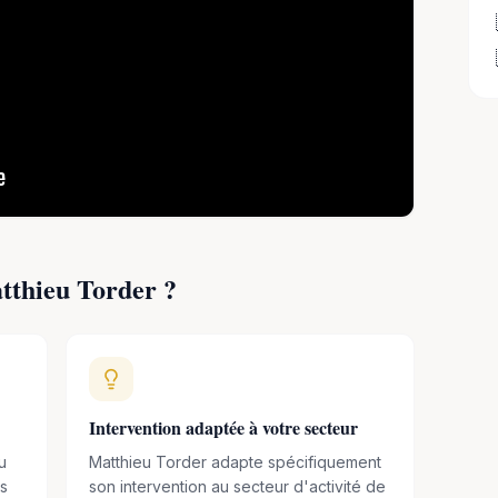
ques consacrés notamment aux régions polaires, aux
ement climatique. En 2025, il est notamment porte-
s de la Conférence des Nations unies sur l'Océan.
Continent blanc
(Robert Laffont), récompensé par le
lement des documentaires consacrés à ses
ement dans les médias pour partager son
tthieu Torder
?
Intervention adaptée à votre secteur
u
Matthieu Torder adapte spécifiquement
es
son intervention au secteur d'activité de