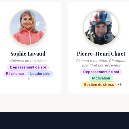
Sophie Lavaud
Pierre-Henri Chuet
Alpiniste de l'extrême
Pilote d'exception, Champion
sportif et Entrepreneur
Dépassement de soi
Dépassement de soi
Résilience
Leadership
Motivation
+
5
Gestion du stress
+
8