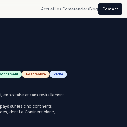
Accueil
Les Conférenciers
Blog
Contact
ironnement
Adaptabilité
Parité
 en solitaire et sans ravitaillement
 pays sur les cinq continents
ges, dont Le Continent blanc,