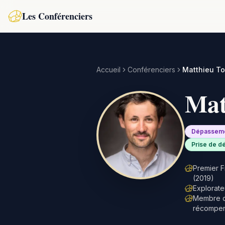
Les Conférenciers
Accueil
Conférenciers
Matthieu To
Mat
Dépasseme
Prise de d
Premier Fr
(2019)
Explorate
Membre de
récompens