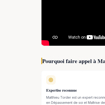
programmes pédagogiques et scientifi
glaciers et aux conséquences du chang
parole du Pavillon de la Cryosphère lor
Auteur de plusieurs ouvrages, dont
Le 
Prix Paul-Émile Victor,
il réalise éga
expéditions et intervient régulièr
expérience de l'exploration.
Pourquoi faire appel à
Ma
Expertise reconnue
Matthieu Torder est un expert reconn
en Dépassement de soi et Maîtrise d