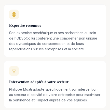
développé une approche novatrice,
mêlant l'économie, la
sociologie et l'anthropologie pour analyser les
phénomènes de consommation.
Son enseignement et
ses travaux de recherche ont formé des générations
Expertise reconnue
d'étudiants et ont contribué à enrichir le débat public sur ces
Son expertise académique et ses recherches au sein
questions essentielles.
de l'ObSoCo lui confèrent une compréhension unique
des dynamiques de consommation et de leurs
Chercheur associé au CNRS,
Philippe Moati a cofondé en
répercussions sur les entreprises et la société.
2011 l'Observatoire Société et Consommation (ObSoCo).
Cette structure est devenue une référence pour l'étude des
évolutions des modes de vie, des pratiques de
consommation et de leurs impacts sur l'environnement et la
société. L'ObSoCo, sous son impulsion, propose des
Intervention adaptée à votre secteur
analyses prospectives et des éclairages précieux pour les
Philippe Moati adapte spécifiquement son intervention
décideurs économiques et politiques.
au secteur d'activité de votre entreprise pour maximiser
la pertinence et l'impact auprès de vos équipes.
Auteur de plusieurs ouvrages de référence
, dont « La
nouvelle révolution commerciale » (Odile Jacob, 2011) et «