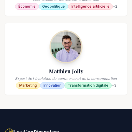
Économie
Géopolitique
Intelligence artificielle
+
2
Matthieu Jolly
Expert de l'évolution du commerce et de la consommation
Marketing
Innovation
Transformation digitale
+
3
Les Conférenciers