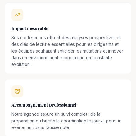
La société de l'hyperconsommation » (Odile Jacob, 2008),
Philippe Moati partage son analyse des grandes tendances.
Ses publications sont saluées pour leur rigueur scientifique
Impact mesurable
et leur accessibilité, permettant à un large public de saisir
Ses conférences offrent des analyses prospectives et
les enjeux des transformations actuelles. Il est également un
des clés de lecture essentielles pour les dirigeants et
contributeur régulier dans les médias, où il apporte son
les équipes souhaitant anticiper les mutations et innover
éclairage d'expert sur l'actualité économique et sociale.
dans un environnement économique en constante
évolution.
Par son engagement à l'ObSoCo et ses interventions
régulières, Philippe Moati ne se contente pas d'observer les
changements ; il les anticipe et en explore les
conséquences. Il offre des clés de compréhension
essentielles pour naviguer dans un monde en constante
Accompagnement professionnel
évolution, aidant ainsi les entreprises à s'adapter et les
Notre agence assure un suivi complet : de la
individus à mieux comprendre leur environnement.
préparation du brief à la coordination le jour J, pour un
événement sans fausse note.
Conférencier recherché, Philippe Moati met son expertise