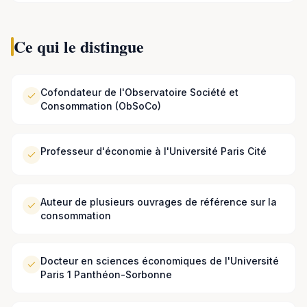
au service des organisations désireuses de comprendre les
mutations profondes de la société et de la consommation.
Ce qui le distingue
Ses interventions sont une invitation à la réflexion
stratégique, offrant des pistes
pour anticiper les
tendances et innover de manière pertinente face aux
Cofondateur de l'Observatoire Société et
défis de demain.
Consommation (ObSoCo)
Professeur d'économie à l'Université Paris Cité
Auteur de plusieurs ouvrages de référence sur la
consommation
Docteur en sciences économiques de l'Université
Paris 1 Panthéon-Sorbonne