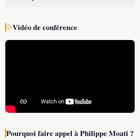
1988, Philippe
Moati a
rapidement
Vidéo de conférence
orienté ses
recherches
vers la
compréhension des comportements des consommateurs. Il
a consolidé son expertise
en rejoignant le Centre de
Recherche pour l'Étude et l'Observation des
Conditions de Vie (CREDOC) en 1991,
où il a mené de
nombreuses études sur les modes de vie et les tendances
de consommation. Cette période a été fondatrice pour sa
vision transversale des enjeux économiques et sociaux.
En 1994, Philippe Moati est devenu professeur d'économie
à l'Université Paris Cité, au sein du Laboratoire Dynamiques
Pourquoi faire appel à
Philippe Moati
?
Sociales et Recomposition des Espaces (LADYSS). Il y a