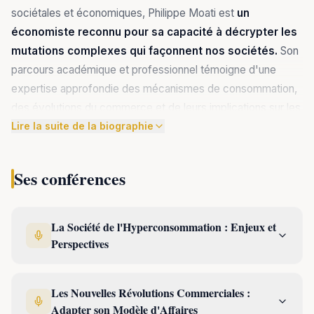
sociétales et économiques, Philippe Moati est
un
économiste reconnu pour sa capacité à décrypter les
mutations complexes qui façonnent nos sociétés.
Son
parcours académique et professionnel témoigne d'une
expertise approfondie des mécanismes de consommation,
des évolutions du commerce et de leurs implications sur les
entreprises et les citoyens.
Lire la suite de la biographie
Titulaire d'un
Ses conférences
doctorat en
sciences
économiques
La Société de l'Hyperconsommation : Enjeux et
obtenu à
Perspectives
l'Université
Paris 1
Panthéon-
Les Nouvelles Révolutions Commerciales :
Adapter son Modèle d'Affaires
Sorbonne en