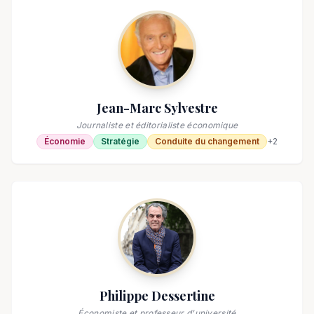
Jean-Marc Sylvestre
Journaliste et éditorialiste économique
Économie
Stratégie
Conduite du changement
+
2
Philippe Dessertine
Économiste et professeur d'université