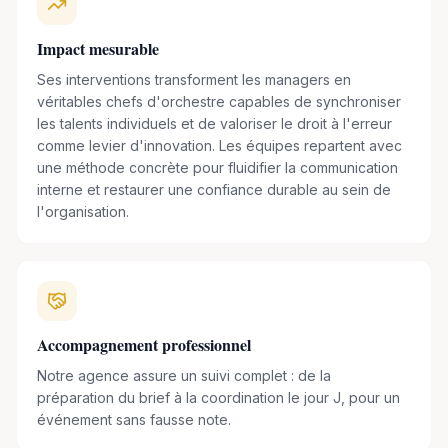
Soucieux de faire découvrir la musique jazz auprès du
Impact mesurable
jeune public,
Laurent sort en 2018, un nouvel album intitulé
Ses interventions transforment les managers en
« Jazzy Poppins ».
véritables chefs d'orchestre capables de synchroniser
les talents individuels et de valoriser le droit à l'erreur
En 2009, il décide de créer la « Maison du Duke » qui
comme levier d'innovation. Les équipes repartent avec
regroupe l’ensemble des experts de Duke Ellington, et qui a
une méthode concrète pour fluidifier la communication
pour vocation de
diffuser l’œuvre et les valeurs
interne et restaurer une confiance durable au sein de
d’Ellington en conférences,
exposition, CD inédits,
l'organisation.
concerts commentés… Laurent préside cet organisme
depuis 2021.
En parallèle, il est également
formateur à l’Institut des
Métiers de la Musique,
et anime des conférences en
Accompagnement professionnel
entreprises sur des thématiques telles que
la cohésion de
Notre agence assure un suivi complet : de la
groupe, le management, le leadership, la
préparation du brief à la coordination le jour J, pour un
communication, la confiance…
événement sans fausse note.