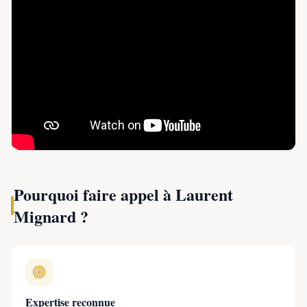
conservatoires de Lagny-sur-Marne et Paris 16ème.
Après des études supérieurs de marketing et gestion
au sein de l’Université de Paris IX Dauphine
, Laurent
débute sa carrière dans la publicité (M.A.O) et la promotion
des ventes (Tequila), avant de s’orienter de manière
définitive dans la musique.
Passionné par
Duke Ellington,
Laurent fonde en 2003,
le
« Duke Orchestra » , qui est dédié à l’œuvre de ce
célébre compositeur de jazz.
Pourquoi faire appel à
Laurent
A ce titre, Laurent a l’occasion de se produire en l’église
Mignard
?
Saint-Sulpice lors du « Sacred Concert ». Ce dernier
rencontre un vif succès auprès du public et de la critique.
C’est une révélation pour le Chef d’orchestre qui décide
alors de consacrer sa carrière à être un « messager du
Duke ».
Expertise reconnue