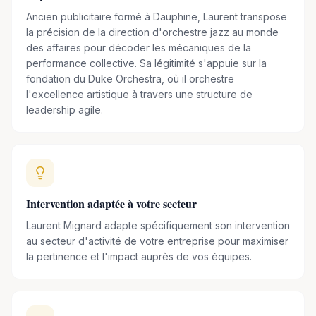
Il intervient sur de nombreuses scènes prestigieuses telles
Ancien publicitaire formé à Dauphine, Laurent transpose
la précision de la direction d'orchestre jazz au monde
que l’Opéra Pékin, le Shanghai Spring Jazz, le Jazz à Vienne,
des affaires pour décoder les mécaniques de la
l’ Olympia, la Seine Musicale.
performance collective. Sa légitimité s'appuie sur la
Certains concerts sont également diffusés sur des
fondation du Duke Orchestra, où il orchestre
médias tels que TF1, France Inter, France Musique,
l'excellence artistique à travers une structure de
leadership agile.
TSF Jazz .
Laurent est reconnu par ses pairs et les médias comme un
chef d’orchestre de premier plan et un référent en matière
de création musicale. Son immersion au coeur de l’oeuvre
de Duke Ellington, le talent de ses musiciens et le caractère
Intervention adaptée à votre secteur
jubilatoire de ses concerts lui valent les honneurs de la «
Laurent Mignard adapte spécifiquement son intervention
Duke Ellington Music Society », qui consacre « Laurent
au secteur d'activité de votre entreprise pour maximiser
Mignard Duke Orchestra » comme le meilleur orchestre
la pertinence et l'impact auprès de vos équipes.
ellingtonien en activité. A ce titre,
il reçoit le « Grand prix
2009 du Hot Club de France », et est sacré «
révélation Jazz à Juan les Pins en 2005 ».