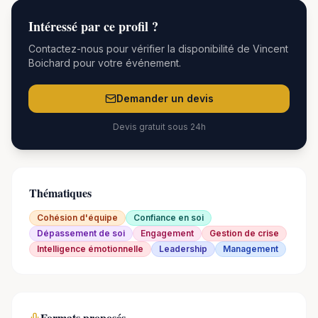
Intéressé par
ce
profil ?
Contactez-nous pour vérifier la disponibilité de
Vincent
Boichard
pour votre événement.
Demander un devis
Devis gratuit sous 24h
Thématiques
Cohésion d'équipe
Confiance en soi
Dépassement de soi
Engagement
Gestion de crise
Intelligence émotionnelle
Leadership
Management
Formats proposés