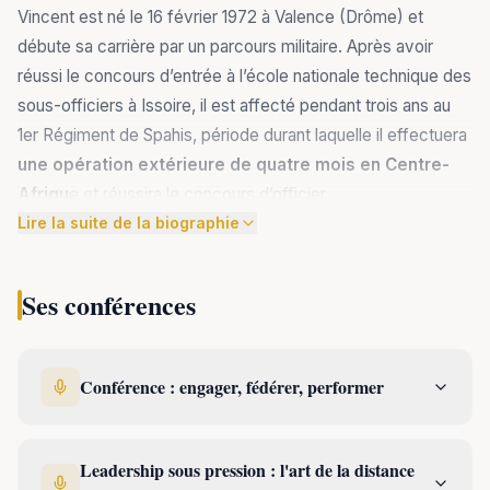
Vincent est né le 16 février 1972 à Valence (Drôme) et
débute sa carrière par un parcours militaire. Après avoir
réussi le concours d’entrée à l’école nationale technique des
sous-officiers à Issoire, il est affecté pendant trois ans au
1er Régiment de Spahis, période durant laquelle il effectuera
une opération extérieure de quatre mois en Centre-
Afriqu
e et réussira le concours d’officier.
Lire la suite de la biographie
A la suite de
cette
Ses conférences
expérience, il
décide de
rejoindre « la
Conférence : engager, fédérer, performer
bleue »,
formation
militaire de la
Leadership sous pression : l'art de la distance
sécurité civile