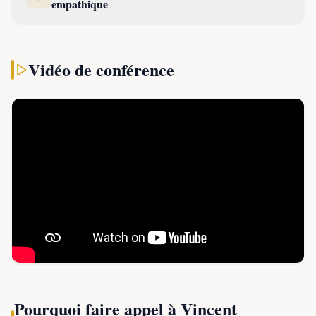
empathique
où il occupera
tous les
niveaux de
Vidéo de conférence
responsabilité,
de chef de
terrain à celui
de n°2 du
Centre
Opérationnel de Gestion Interministérielle des Crises
(COGIC).
Durant plus de 20 ans, Vincent est intervenu en France et à
l’international lors des catastrophes naturelles et
technologiques. Durant ses différentes missions, il a été
amené à
diriger près de 1 000 hommes lors de
situations extrêmes
telles que des feux de forêts; les
tempêtes de 1999, comme chef de détachement à Klaus
Pourquoi faire appel à
Vincent