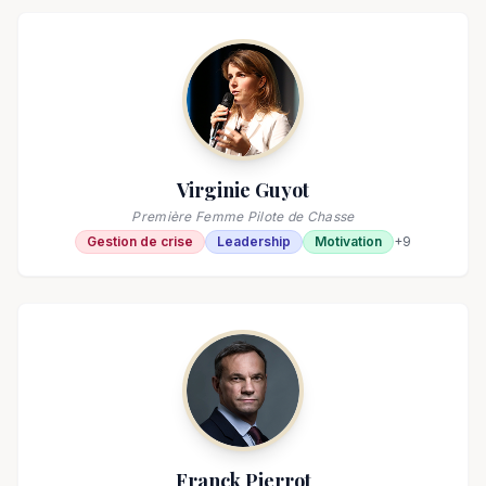
Virginie Guyot
Première Femme Pilote de Chasse
Gestion de crise
Leadership
Motivation
+
9
Franck Pierrot