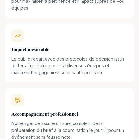
pour maximiser la pertinence et l'impact auprès de vos
équipes.
Situation de Crise en renfort des COD et ambassades. Au
cours de ces années au COGIC, il a été confronté
notamment à la gestion des attentats, des crashs d’air
Algérie, de Germanwings, de l’épidémie Ebola…
Ses nombreuses missions lui ont valu d’être décoré
Impact mesurable
chevalier de l’ordre national du mérite, ainsi que de 7
Le public repart avec des protocoles de décision issus
médailles pour acte de courage et dévouement.
du terrain militaire pour stabiliser ses équipes et
maintenir l'engagement sous haute pression.
Détenteur d’une Maîtrise en gestion des catastrophes
et des risques naturels et certifié executive coach
HEC
, Vincent intervient régulièrement en entreprise sur des
thématiques telles que le management, le dépassement de
soi, le leadership, l’intelligence émotionnelle, la confiance,
Accompagnement professionnel
l’engagement, la cohésion d’équipe, la gestion de crise …
Notre agence assure un suivi complet : de la
préparation du brief à la coordination le jour J, pour un
événement sans fausse note.