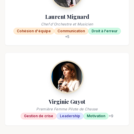
Laurent Mignard
Chef d'Orchestre et Musicien
Cohésion d'équipe
Communication
Droit à l'erreur
+
5
Virginie Guyot
Première Femme Pilote de Chasse
Gestion de crise
Leadership
Motivation
+
9