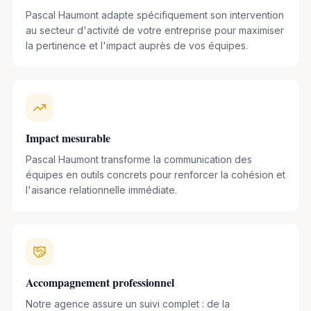
d’énergie positive,
Pascal Haumont
vous invite à une
Pascal Haumont adapte spécifiquement son intervention
expérience réellement enrichissante
, qui vous
au secteur d'activité de votre entreprise pour maximiser
permettra d’
améliorer la qualité de vos échanges
, aussi
la pertinence et l'impact auprès de vos équipes.
bien dans la sphère professionnelle que dans la vie
personnelle.
En parallèle,
Pascal Haumont
a écrit plusieurs livres sur le
thème de la communication, comme « Prendre la parole
Impact mesurable
sans stress », paru en 2019 aux éditions Gereso.
Pascal Haumont transforme la communication des
équipes en outils concrets pour renforcer la cohésion et
l'aisance relationnelle immédiate.
Accompagnement professionnel
Notre agence assure un suivi complet : de la