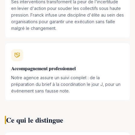
Ses interventions transforment la peur de l'incertitude
l'engagement »
, publié par Alisio – Éditions Leduc. Ce livre
en levier d'action pour souder les collectifs sous haute
explore le concept de l'
engagement
et propose des
pression. Franck infuse une discipline d'élite au sein des
conseils pratiques pour cultiver cet état d'esprit puissant
organisations pour garantir une exécution sans faille
dans différents domaines de la vie.
malgré le changement.
Accompagnement professionnel
Notre agence assure un suivi complet : de la
préparation du brief à la coordination le jour J, pour un
événement sans fausse note.
Ce qui le distingue