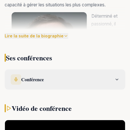
capacité à gérer les situations les plus complexes.
Déterminé et
passionné, il
accomplira son
Lire la suite de la biographie
rêve et
deviendra à 34
Ses conférences
ans
le plus
jeune chef de
troupe de ce
Conférence
prestigieux
groupe
Vidéo de conférence
d'intervention.