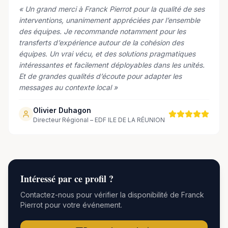
«
Un grand merci à Franck Pierrot pour la qualité de ses
interventions, unanimement appréciées par l’ensemble
des équipes. Je recommande notamment pour les
transferts d’expérience autour de la cohésion des
équipes. Un vrai vécu, et des solutions pragmatiques
intéressantes et facilement déployables dans les unités.
Et de grandes qualités d’écoute pour adapter les
messages au contexte local
»
Olivier Duhagon
Directeur Régional – EDF ILE DE LA RÉUNION
Intéressé par
ce
profil ?
Contactez-nous pour vérifier la disponibilité de
Franck
Pierrot
pour votre événement.