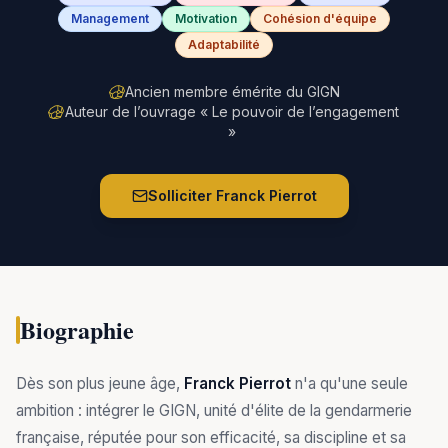
Management
Motivation
Cohésion d'équipe
Adaptabilité
Ancien membre émérite du GIGN
Auteur de l’ouvrage « Le pouvoir de l’engagement
»
Solliciter
Franck Pierrot
Biographie
Dès son plus jeune âge,
Franck Pierrot
n'a qu'une seule
ambition : intégrer le GIGN, unité d'élite de la gendarmerie
française, réputée pour son efficacité, sa discipline et sa