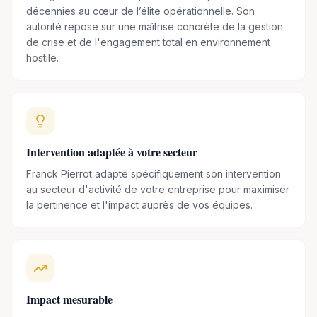
et devient le directeur général une entreprise de sécurité.
décennies au cœur de l’élite opérationnelle. Son
autorité repose sur une maîtrise concrète de la gestion
La réussite de sa reconversion professionnelle a reposé
de crise et de l'engagement total en environnement
notamment sur la transposition précise des principes et des
hostile.
méthodes du
GIGN
au contexte de l'entreprise.
Doté de connaissances pointues en matière d'
organisation
et de développement du potentiel,
il a su stimuler les
individus et les amener à réaliser leur plein potentiel, dans le
Intervention adaptée à votre secteur
but ultime de servir le collectif.
Franck Pierrot adapte spécifiquement son intervention
Aujourd'hui, Franck met son expertise au service des
au secteur d'activité de votre entreprise pour maximiser
dirigeants et des managers afin de les accompagner à
la pertinence et l'impact auprès de vos équipes.
améliorer la
performance
de leurs équipes. Il intervient sur
des thématiques telles que
la motivation, l'engagement
et l'esprit d'équipe.
En plus de ses activités de conférencier,
Franck est
Impact mesurable
l'auteur du livre intitulé « Le pouvoir de