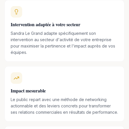
des
Masterclass dans de nombreux établissements
tels que HEC, Kedge Business School, Entrepreneur dans la
Ville-EM Lyon, Insitut Mentorat IME de CCIP…
Intervention adaptée à votre secteur
Par ailleurs, impliquée dans la gouvernance d'entreprise,
Sandra Le Grand adapte spécifiquement son
Sandra est
membre de conseils d’administration dont 2
intervention au secteur d'activité de votre entreprise
pour maximiser la pertinence et l'impact auprès de vos
sociétés cotées
: Le Groupe Olympique Lyonnais, SURYS
équipes.
(ex Hologram Industries), ADUX (ex : Himediagroup), AXA
France, IARD et Vie et la Fondation d’entreprise Air France.
Personnalité médiatique,
elle intervient régulièrement
dans des émissions afin de partager son expérience
et son expertise
(Membre du jury final de la nouvelle
Impact mesurable
émission de TF1 « Les Français ont du génie », Coach sur
Le public repart avec une méthode de networking
Europe 1 dans l’émission « La France Bouge », Jury dans
actionnable et des leviers concrets pour transformer
l’émission de France 4 « Business Angels : 60 jours pour
ses relations commerciales en résultats de performance.
monter ma boîte »).