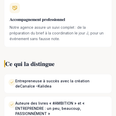
Lors de ses conférences à la fois impactantes et
dynamisantes, Sandra inspire son auditoire avec des
exemples vécus, et des anecdotes empreintes d'humour
Accompagnement professionnel
sur des thématiques telles que la négociation, l'ambition,
Notre agence assure un suivi complet : de la
l'entrepreneuriat, la stratégie commerciale ….
préparation du brief à la coordination le jour J, pour un
événement sans fausse note.
Ce qui la distingue
Entrepreneuse à succès avec la création
deCanalce –Kalidea
Auteure des livres « #AMBITION » et «
ENTREPRENDRE : un peu, beaucoup,
PASSIONNÉMENT »