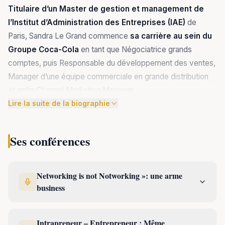
Titulaire d’un Master de gestion et management de
l’Institut d’Administration des Entreprises (IAE)
de
Paris, Sandra Le Grand commence
sa carrière au sein du
Groupe Coca-Cola
en tant que Négociatrice grands
comptes, puis Responsable du développement des ventes,
Manager d’une équipe commerciale en grande distribution
et enfin Channel Marketing Manager.
Lire la suite de la biographie
Forte de son
expérience de 11
Ses conférences
années dans le
monde de
l'entreprise,
Networking is not Notworking »: une arme
Sandra se lance
business
en juillet 2000
dans un projet
novateur et
Intrapreneur – Entrepreneur : Même