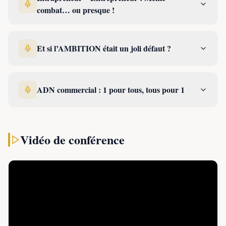
ambitieux en
combat… ou presque !
créant
Canalce.com
Et si l’AMBITION était un joli défaut ?
devenu Kalidea,
le premier site
dédié aux Comités d’Entreprise s’appuyant sur plus de 500
partenaires (billetterie, cinéma, spectacles, loisirs, achats au
ADN commercial : 1 pour tous, tous pour 1
quotidien, voyages, chèques cadeaux).
Le succès est au rendez-vous :
16 ans après sa création,
Kalidea, compte un portefeuille de 5 000 CE et
Vidéo de conférence
entreprises abonnés, représentant 4M de
bénéficiaires et générant 70M€ de chiffre d’affaires
avec une équipe de 180 personnes.
A ce titre, elle a reçu de nombreuses distinctions
(Lauréate du prix coup de coeur de la Tribune Women’s
Awards 2010, 21ème au classement Women Equity 2012,