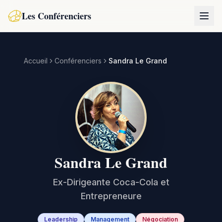
Les Conférenciers
Accueil
Conférenciers
Sandra Le Grand
Sandra Le Grand
Ex-Dirigeante Coca-Cola et
Entrepreneure
Leadership
Management
Négociation