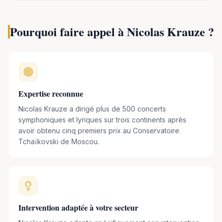
(ScPo Paris).
Il parle couramment le français, l’anglais, le
russe et le polonais.
Pourquoi faire appel à
Nicolas Krauze
?
En parallèle de ses activités musicales, depuis 2018 il anime
des conférences dans des moyennes et très grandes
entreprises pour lesquelles il partage ses analyses et
réflexions sur son métier et son rôle dans les domaines du
l
eadership, de la cohésion des équipes, de la
Expertise reconnue
motivation, de la réussite collective et de la mise en
Nicolas Krauze a dirigé plus de 500 concerts
valeur des talents.
symphoniques et lyriques sur trois continents après
avoir obtenu cinq premiers prix au Conservatoire
Tchaïkovski de Moscou.
Intervention adaptée à votre secteur