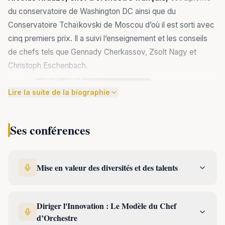
du conservatoire de Washington DC ainsi que du
Conservatoire Tchaïkovski de Moscou d’où il est sorti avec
cinq premiers prix. Il a suivi l’enseignement et les conseils
de chefs tels que Gennady Cherkassov, Zsolt Nagy et
Christoph Eschenbach.
Il a dirigé depuis
Lire la suite de la biographie
15 ans plus de
500 concerts
Ses conférences
dans le monde
entier, en
symphonique
Mise en valeur des diversités et des talents
comme en
lyrique, invité
par les plus
Diriger l'Innovation : Le Modèle du Chef
grands
d’Orchestre
orchestres